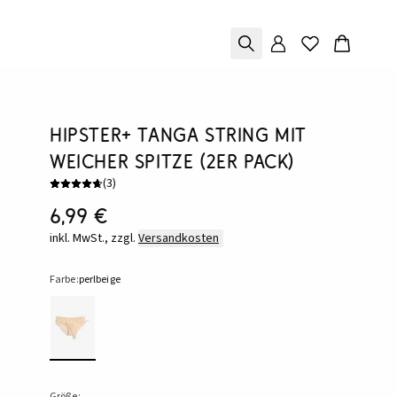
Hipster+ Tanga String mit
weicher Spitze (2er Pack)
(
3
)
6,99 €
inkl. MwSt., zzgl.
Versandkosten
Farbe:
perlbeige
Größe: