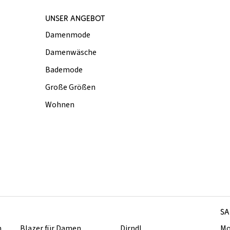
UNSER ANGEBOT
Damenmode
Damenwäsche
Bademode
Große Größen
Wohnen
SA
n
Blazer für Damen
Dirndl
Mo