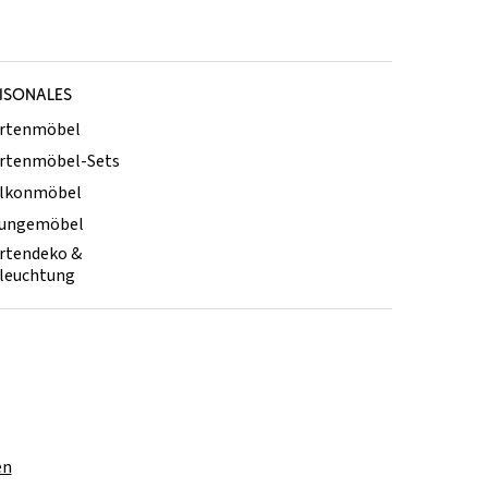
ISONALES
rtenmöbel
rtenmöbel-Sets
lkonmöbel
ungemöbel
rtendeko &
leuchtung
en