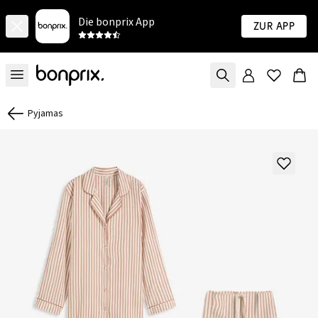
Die bonprix App
Zur App
Pyjamas