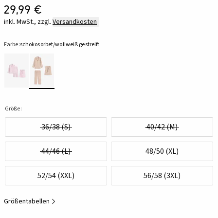
29,99 €
inkl. MwSt., zzgl.
Versandkosten
Farbe:
schokosorbet/wollweiß gestreift
Größe:
36/38 (S)
40/42 (M)
44/46 (L)
48/50 (XL)
52/54 (XXL)
56/58 (3XL)
Größentabellen