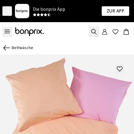
Die bonprix App
Zur App
Bettwäsche