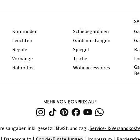
SA
Kommoden
Schiebegardinen
Ga
Leuchten
Gardinenstangen
Ga
Regale
Spiegel
Ba
Vorhänge
Tische
Lo
Ga
Raffrollos
Wohnaccessoires
Be
MEHR VON BONPRIX AUF
reisangaben inkl. gesetzl. MwSt. und zzgl.
Service- & Versandkost
Datenschutz
Cookie-Einstellungen
Impressum
Barrierefre