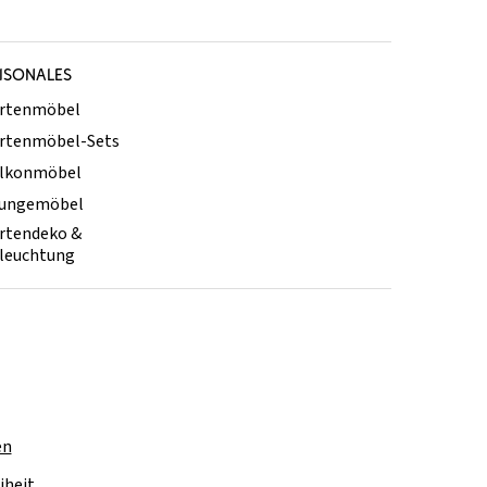
ISONALES
rtenmöbel
rtenmöbel-Sets
lkonmöbel
ungemöbel
rtendeko &
leuchtung
en
iheit