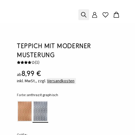
Teppich mit moderner
Musterung
(
1
)
8,99 €
ab
inkl. MwSt., zzgl.
Versandkosten
Farbe:
anthrazit graphisch
Größe: