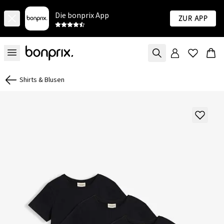
Die bonprix App
Zur App
Shirts & Blusen