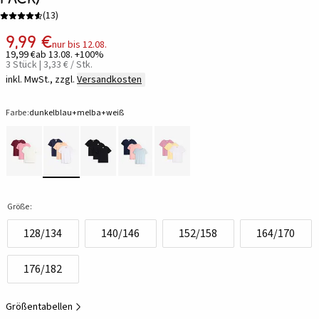
(
13
)
9,99 €
nur bis 12.08.
19,99 €
ab 13.08. +100%
3 Stück | 3,33 € / Stk.
inkl. MwSt., zzgl.
Versandkosten
Farbe:
dunkelblau+melba+weiß
Größe:
128/134
140/146
152/158
164/170
176/182
Größentabellen