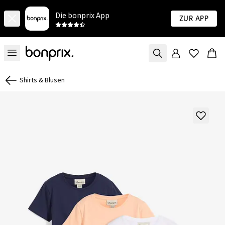
Die bonprix App
Zur App
Shirts & Blusen