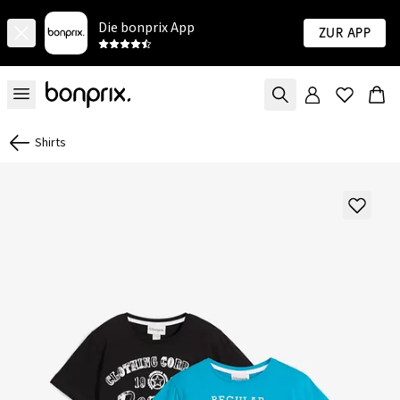
Die bonprix App
Zur App
Shirts