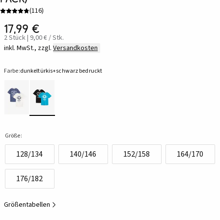
(
116
)
17,99 €
2 Stück | 9,00 € / Stk.
inkl. MwSt., zzgl.
Versandkosten
Farbe:
dunkeltürkis+schwarz bedruckt
Größe:
128/134
140/146
152/158
164/170
176/182
Größentabellen