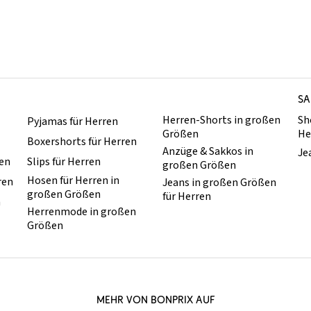
SA
Herren-Shorts in großen
Sh
Pyjamas für Herren
Größen
He
Boxershorts für Herren
Anzüge & Sakkos in
Je
ren
Slips für Herren
großen Größen
Hosen für Herren in
ren
Jeans in großen Größen
großen Größen
für Herren
n
Herrenmode in großen
Größen
MEHR VON BONPRIX AUF