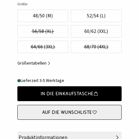
Größe:
48/50 (M)
52/54 (L)
56/58 (XL)
60/62 (XXL)
64/66 (3XL)
68/70 (4XL)
Größentabellen
Lieferzeit 3-5 Werktage
In die Einkaufstasche
Auf die Wunschliste
Produktinformationen