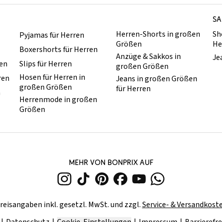
SA
Herren-Shorts in großen
Sh
Pyjamas für Herren
Größen
He
Boxershorts für Herren
Anzüge & Sakkos in
Je
ren
Slips für Herren
großen Größen
Hosen für Herren in
ren
Jeans in großen Größen
großen Größen
für Herren
n
Herrenmode in großen
Größen
MEHR VON BONPRIX AUF
reisangaben inkl. gesetzl. MwSt. und zzgl.
Service- & Versandkost