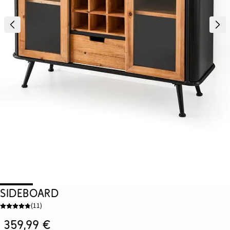
Sideboard
(
11
)
359,99 €