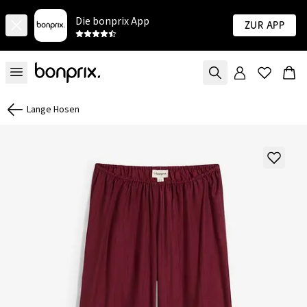
Die bonprix App
Zur App
Lange Hosen