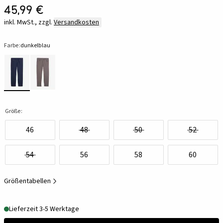
45,99 €
inkl. MwSt., zzgl.
Versandkosten
Farbe:
dunkelblau
Größe:
46
48
50
52
54
56
58
60
Größentabellen
Lieferzeit 3-5 Werktage