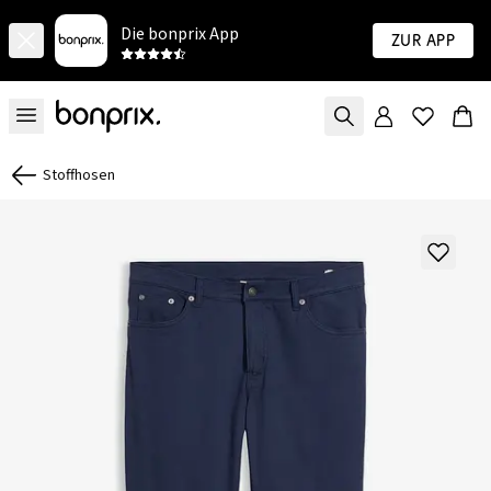
Die bonprix App
Zur App
Stoffhosen