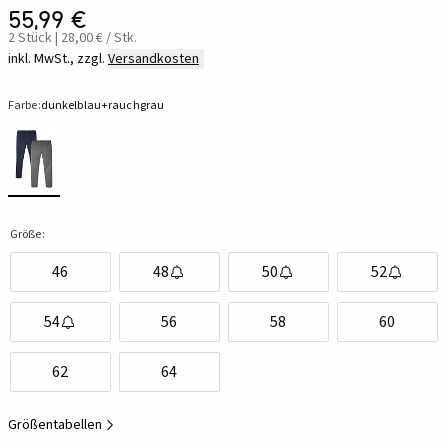
55,99 €
2 Stück | 28,00 € / Stk.
inkl. MwSt., zzgl.
Versandkosten
Farbe:
dunkelblau+rauchgrau
Größe:
46
48
50
52
54
56
58
60
62
64
Größentabellen