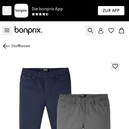
Die bonprix App
Zur App
Stoffhosen