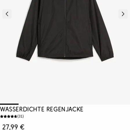
Wasserdichte Regenjacke
(
31
)
27,99 €