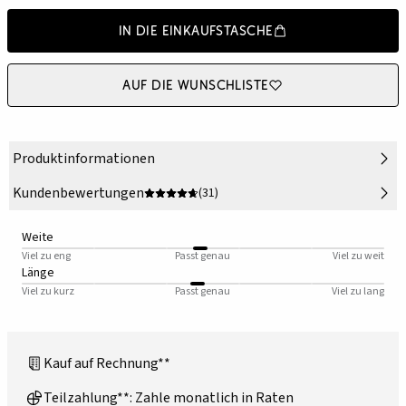
In die Einkaufstasche
Auf die Wunschliste
Produktinformationen
Kundenbewertungen
(31)
Weite
Viel zu eng
Passt genau
Viel zu weit
Länge
Viel zu kurz
Passt genau
Viel zu lang
Kauf auf Rechnung**
Teilzahlung**: Zahle monatlich in Raten