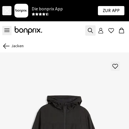
Die bonprix App
Zur App
Jacken