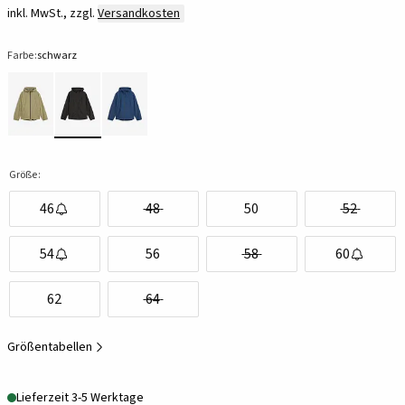
inkl. MwSt., zzgl.
Versandkosten
Farbe:
schwarz
Größe:
46
48
50
52
54
56
58
60
62
64
Größentabellen
Lieferzeit 3-5 Werktage