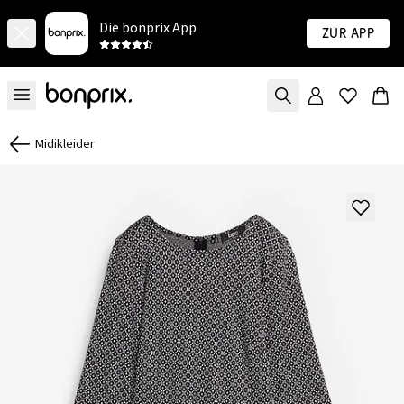
Die bonprix App
Zur App
Midikleider