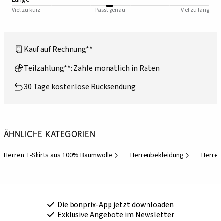
Viel zu kurz
Passt genau
Viel zu lang
Kauf auf Rechnung**
Teilzahlung**: Zahle monatlich in Raten
30 Tage kostenlose Rücksendung
Ähnliche Kategorien
Herren T-Shirts aus 100% Baumwolle
Herrenbekleidung
Herre
Die bonprix-App jetzt downloaden
Exklusive Angebote im Newsletter