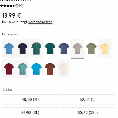
(
390
)
13,99 €
inkl. MwSt., zzgl.
Versandkosten
Farbe:
grau
Größe:
48/50 (M)
52/54 (L)
56/58 (XL)
60/62 (XXL)