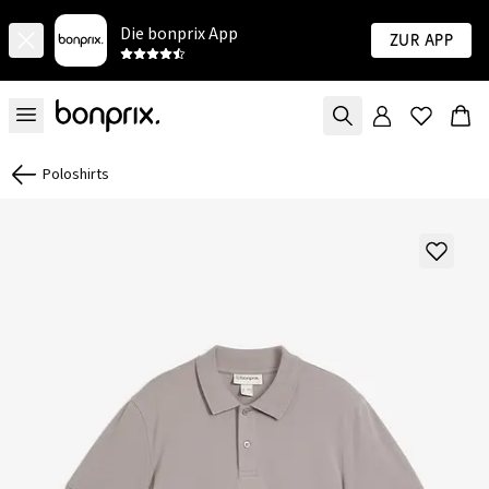
Die bonprix App
Zur App
Poloshirts