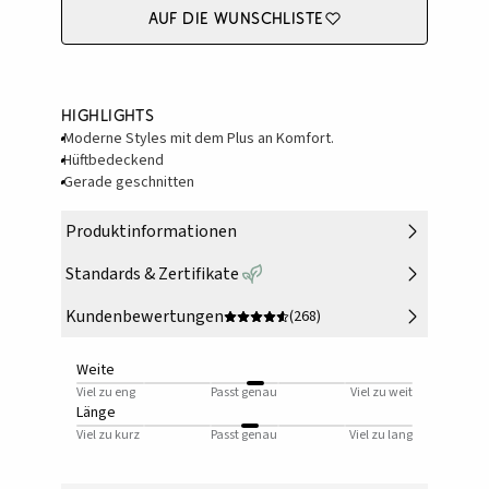
Auf die Wunschliste
Highlights
Moderne Styles mit dem Plus an Komfort.
Hüftbedeckend
Gerade geschnitten
Produktinformationen
Standards & Zertifikate
Kundenbewertungen
(268)
Weite
Viel zu eng
Passt genau
Viel zu weit
Länge
Viel zu kurz
Passt genau
Viel zu lang