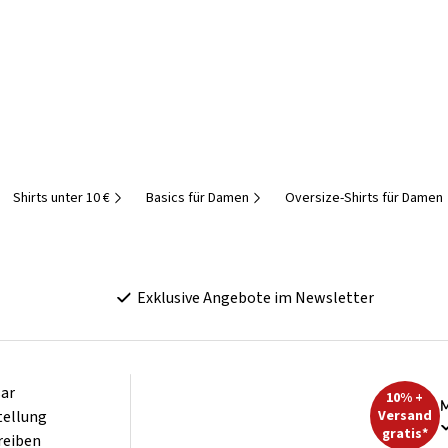
Shirts unter 10 €
Basics für Damen
Oversize-Shirts für Damen
Exklusive Angebote im Newsletter
ar
10% +
M
tellung
Versand
gratis*
reiben