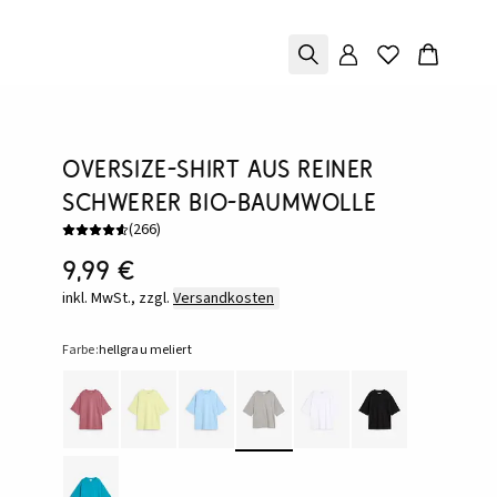
Oversize-Shirt aus reiner
schwerer Bio-Baumwolle
(
266
)
9,99 €
inkl. MwSt., zzgl.
Versandkosten
Farbe:
hellgrau meliert