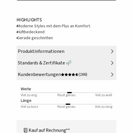
Highlights
Moderne Styles mit dem Plus an Komfort.
Hüftbedeckend
Gerade geschnitten
Produktinformationen
Standards & Zertifikate
Kundenbewertungen
(266)
Weite
Viel zu eng
Passt genau
Viel zu weit
Länge
Viel zu kurz
Passt genau
Viel zu lang
Kauf auf Rechnung**