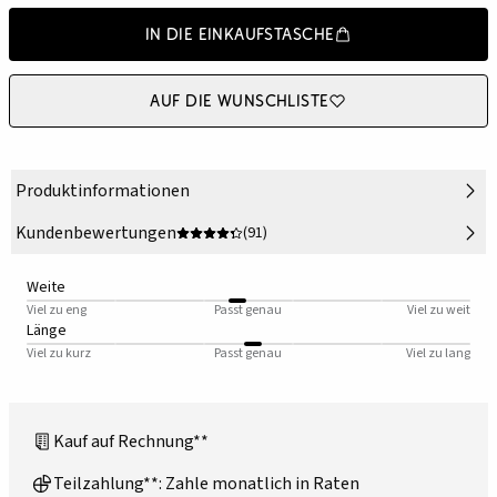
In die Einkaufstasche
Auf die Wunschliste
Produktinformationen
Kundenbewertungen
(91)
Weite
Viel zu eng
Passt genau
Viel zu weit
Länge
Viel zu kurz
Passt genau
Viel zu lang
Kauf auf Rechnung**
Teilzahlung**: Zahle monatlich in Raten