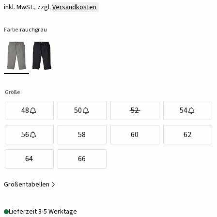
inkl. MwSt., zzgl.
Versandkosten
Farbe:
rauchgrau
Größe:
48
50
52
54
56
58
60
62
64
66
Größentabellen
Lieferzeit 3-5 Werktage