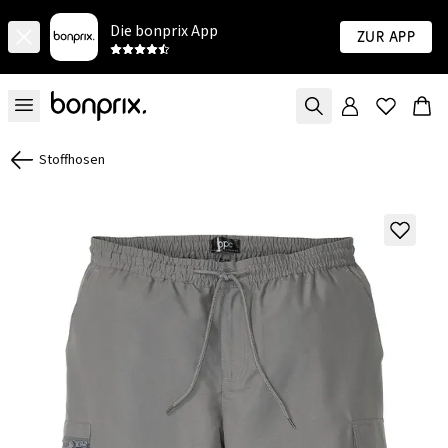
Die bonprix App
Zur App
Stoffhosen