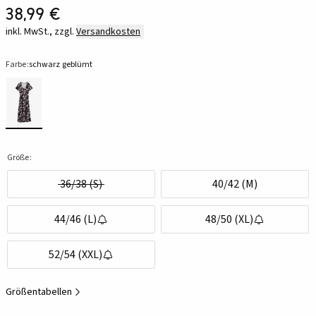
38,99 €
inkl. MwSt., zzgl.
Versandkosten
Farbe:
schwarz geblümt
Größe:
36/38 (S)
40/42 (M)
44/46 (L)
48/50 (XL)
52/54 (XXL)
Größentabellen