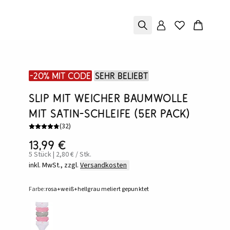
-20% mit Code
Sehr beliebt
Slip mit weicher Baumwolle
mit Satin-Schleife (5er Pack)
(
32
)
13,99 €
5 Stück | 2,80 € / Stk.
inkl. MwSt., zzgl.
Versandkosten
Farbe:
rosa+weiß+hellgrau meliert gepunktet