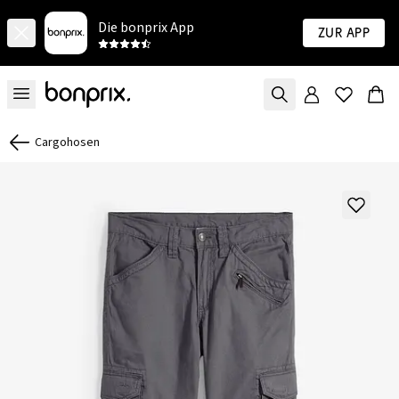
Die bonprix App
Zur App
Cargohosen