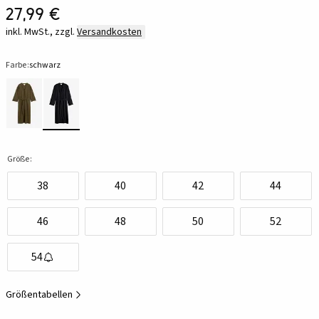
27,99 €
inkl. MwSt., zzgl.
Versandkosten
Farbe:
schwarz
Größe:
38
40
42
44
46
48
50
52
54
Größentabellen