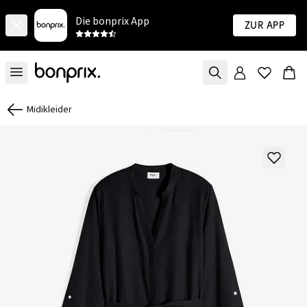
Die bonprix App
Zur App
Midikleider