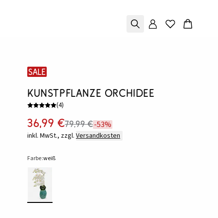
SALE
Kunstpflanze Orchidee
(
4
)
36,99 €
79,99 €
-53%
inkl. MwSt., zzgl.
Versandkosten
Farbe:
weiß