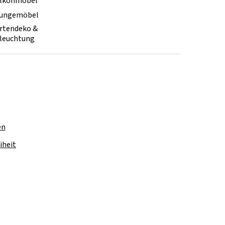
lkonmöbel
ungemöbel
rtendeko &
leuchtung
en
iheit