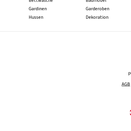
Bettwäsche
Badmöbel
Gardinen
Garderoben
Hussen
Dekoration
P
AGB