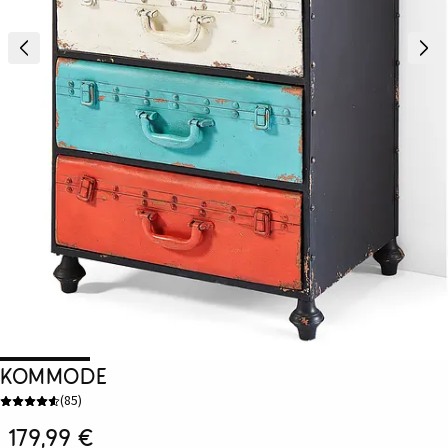
Kommode
(
85
)
179,99 €