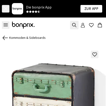
Die bonprix App
Zur App
Kommoden & Sideboards