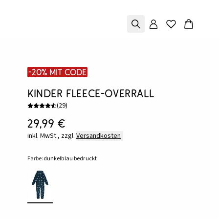
-20% mit Code
Kinder Fleece-Overrall
(
29
)
29,99 €
inkl. MwSt., zzgl.
Versandkosten
Farbe:
dunkelblau bedruckt