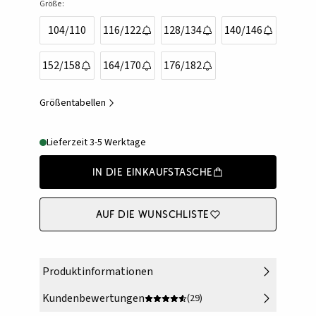
Größe:
104/110
116/122
128/134
140/146
152/158
164/170
176/182
Größentabellen
Lieferzeit 3-5 Werktage
In die Einkaufstasche
Auf die Wunschliste
Produktinformationen
Kundenbewertungen
(29)