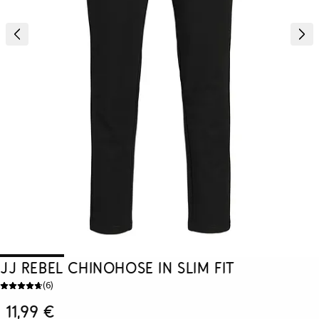
JJ REBEL Chinohose in Slim Fit
(
6
)
11,99 €