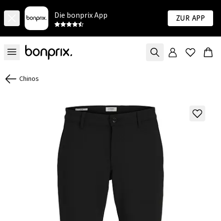
Die bonprix App
Zur App
Chinos