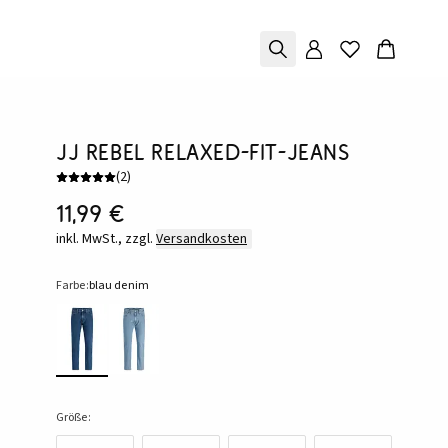
JJ REBEL Relaxed-Fit-Jeans
(
2
)
11,99 €
inkl. MwSt., zzgl.
Versandkosten
Farbe:
blau denim
Größe: