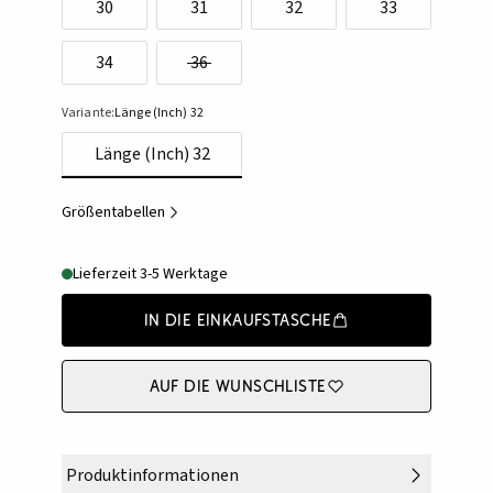
30
31
32
33
34
36
Variante:
Länge (Inch) 32
Länge (Inch) 32
Größentabellen
Lieferzeit 3-5 Werktage
In die Einkaufstasche
Auf die Wunschliste
Produktinformationen