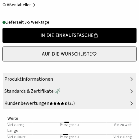
Größentabellen
Lieferzeit 3-5 Werktage
In die Einkaufstasche
Auf die Wunschliste
Produktinformationen
Standards & Zertifikate
Kundenbewertungen
(25)
Weite
Viel zu eng
Passt genau
Viel zu weit
Länge
Viel zu kurz
Passt genau
Viel zu lang