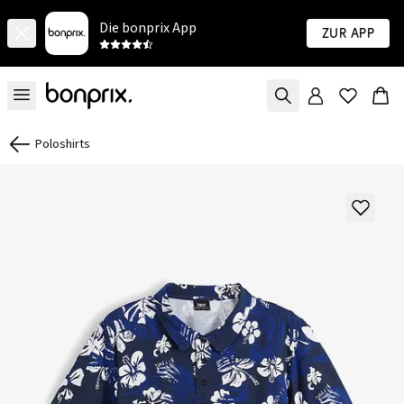
Die bonprix App
Zur App
Poloshirts