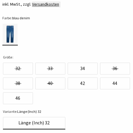
inkl. MwSt., zzgl.
Versandkosten
Farbe:
blau denim
Größe:
32
33
34
36
38
40
42
44
46
Variante:
Länge (Inch) 32
Länge (Inch) 32