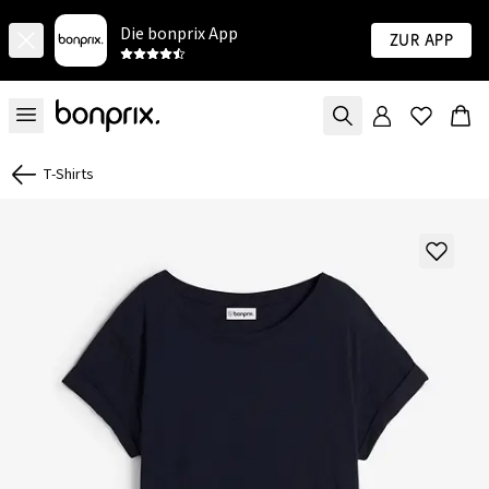
Die bonprix App
Zur App
T-Shirts