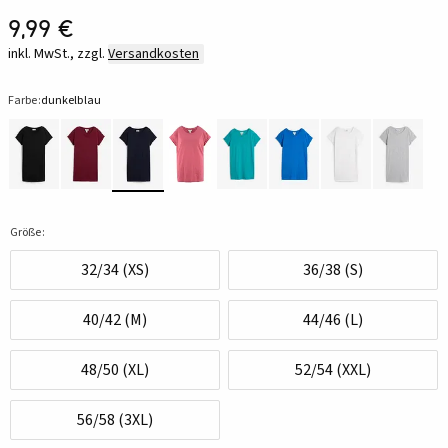
9,99 €
inkl. MwSt., zzgl.
Versandkosten
Farbe:
dunkelblau
Größe:
32/34 (XS)
36/38 (S)
40/42 (M)
44/46 (L)
48/50 (XL)
52/54 (XXL)
56/58 (3XL)