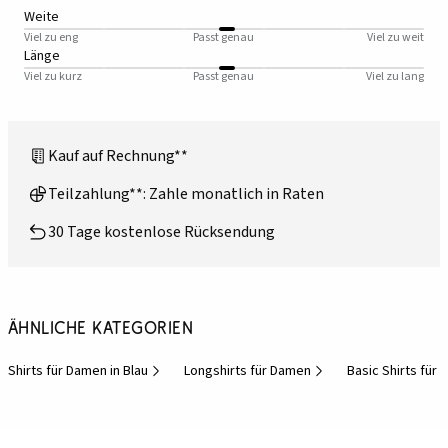
Weite
Viel zu eng
Passt genau
Viel zu weit
Länge
Viel zu kurz
Passt genau
Viel zu lang
Kauf auf Rechnung**
Teilzahlung**: Zahle monatlich in Raten
30 Tage kostenlose Rücksendung
Ähnliche Kategorien
Shirts für Damen in Blau
Longshirts für Damen
Basic Shirts für