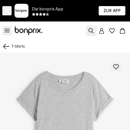
Die bonprix App
Zur App
T-Shirts