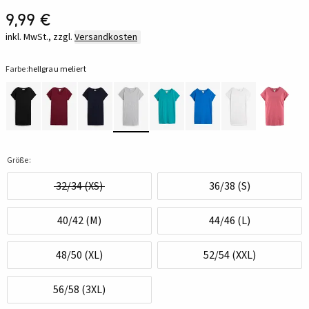
9,99 €
inkl. MwSt., zzgl.
Versandkosten
Farbe:
hellgrau meliert
Größe:
32/34 (XS)
36/38 (S)
40/42 (M)
44/46 (L)
48/50 (XL)
52/54 (XXL)
56/58 (3XL)