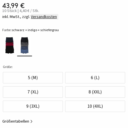
43,99 €
10 Stück | 4,40 € / Stk.
inkl. MwSt., zzgl.
Versandkosten
Farbe:
schwarz + indigo + schiefergrau
Größe:
5 (M)
6 (L)
7 (XL)
8 (XXL)
9 (3XL)
10 (4XL)
Größentabellen