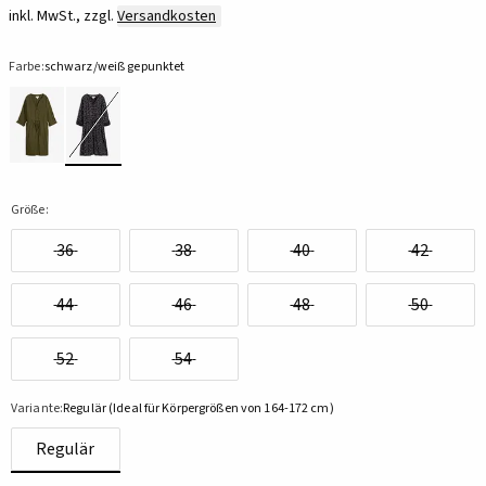
inkl. MwSt., zzgl.
Versandkosten
Farbe:
schwarz/weiß gepunktet
Größe:
36
38
40
42
44
46
48
50
52
54
Variante:
Regulär (Ideal für Körpergrößen von 164-172 cm)
Regulär