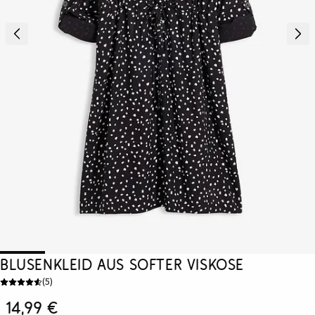
Blusenkleid aus softer Viskose
(
5
)
14,99 €