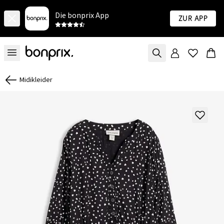
Die bonprix App
Zur App
Midikleider