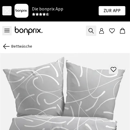
Die bonprix App
Zur App
Bettwäsche