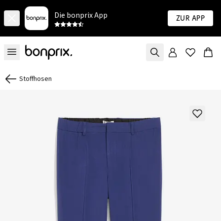
Die bonprix App
Zur App
Stoffhosen