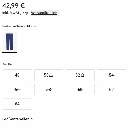
42,99 €
inkl. MwSt., zzgl.
Versandkosten
Farbe:
mitternachtsblau
Größe:
48
50
52
54
56
58
60
62
64
Größentabellen