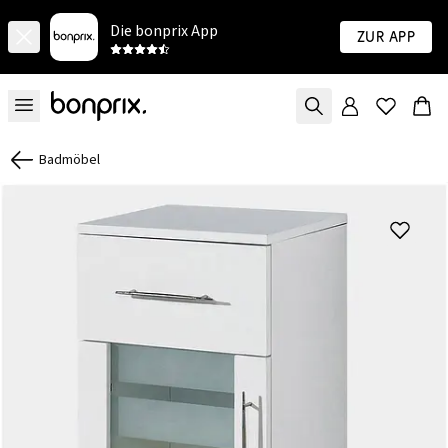
Die bonprix App
Zur App
Badmöbel