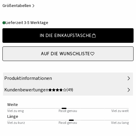
Größentabellen
Lieferzeit 3-5 Werktage
In die Einkaufstasche
Auf die Wunschliste
Produktinformationen
Kundenbewertungen
(49)
Weite
Viel zu eng
Passt genau
Viel zu weit
Länge
Viel zu kurz
Passt genau
Viel zu lang