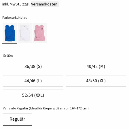
inkl. MwSt., zzgl.
Versandkosten
Farbe:
arktikblau
Größe:
36/38 (S)
40/42 (M)
44/46 (L)
48/50 (XL)
52/54 (XXL)
Variante:
Regulär (Ideal für Körpergrößen von 164-172 cm)
Regulär