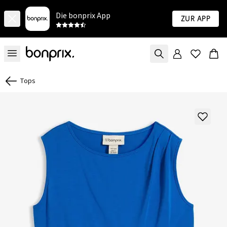
Die bonprix App
Zur App
Tops