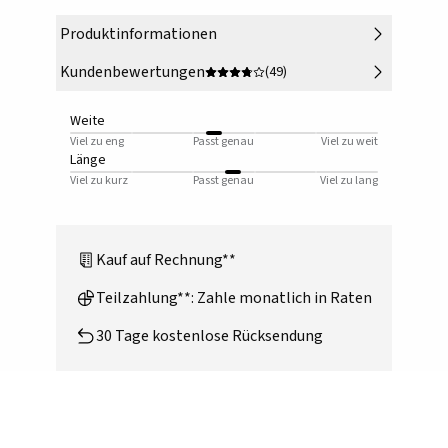
Produktinformationen
Kundenbewertungen
(49)
Weite
Viel zu eng
Passt genau
Viel zu weit
Länge
Viel zu kurz
Passt genau
Viel zu lang
Kauf auf Rechnung**
Teilzahlung**: Zahle monatlich in Raten
30 Tage kostenlose Rücksendung