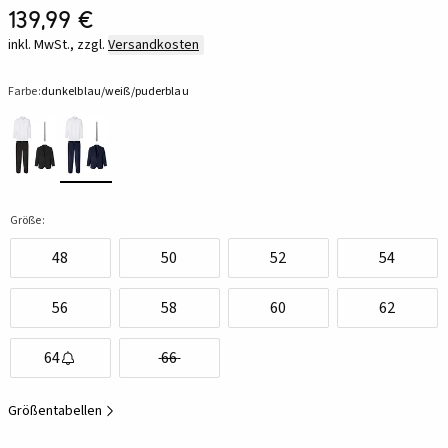
139,99 €
inkl. MwSt., zzgl.
Versandkosten
Farbe:
dunkelblau/weiß/puderblau
Größe:
48
50
52
54
56
58
60
62
64
66
Größentabellen