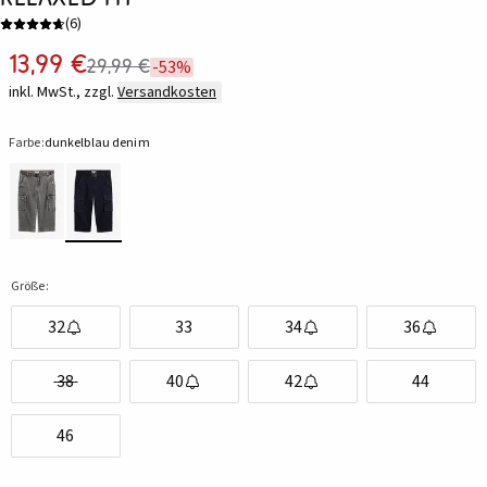
(
6
)
13,99 €
29,99 €
-53%
inkl. MwSt., zzgl.
Versandkosten
Farbe:
dunkelblau denim
Größe:
32
33
34
36
38
40
42
44
46