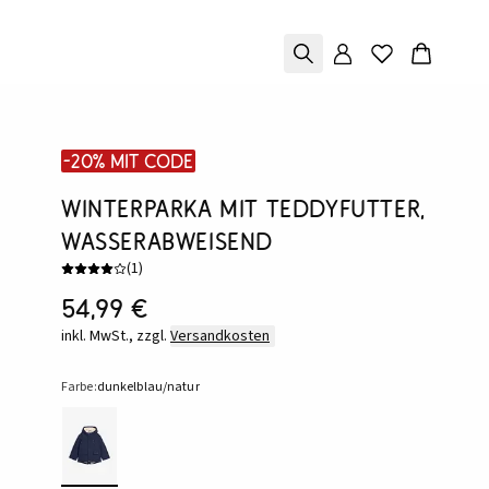
-20% mit Code
Winterparka mit Teddyfutter,
wasserabweisend
(
1
)
54,99 €
inkl. MwSt., zzgl.
Versandkosten
Farbe:
dunkelblau/natur