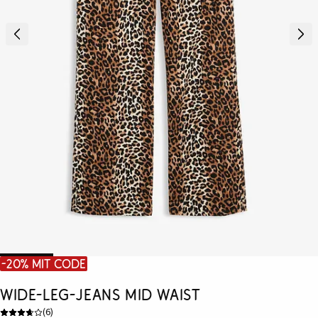
-20% mit Code
Wide-Leg-Jeans Mid Waist
(
6
)