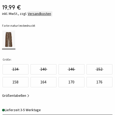
19,99 €
inkl. MwSt., zzgl.
Versandkosten
Farbe:
natur leo bedruckt
Größe:
134
140
146
152
158
164
170
176
Größentabellen
Lieferzeit 3-5 Werktage