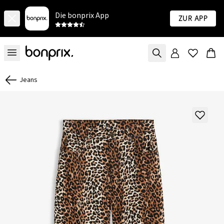
Die bonprix App
Zur App
Jeans