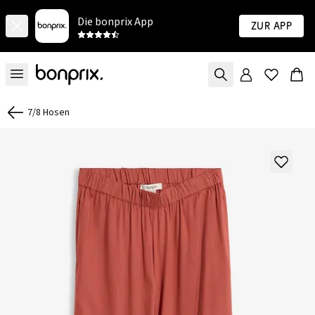
Die bonprix App
Zur App
7/8 Hosen