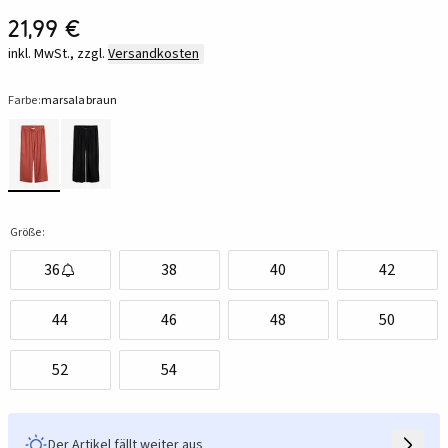
21,99 €
inkl. MwSt., zzgl.
Versandkosten
Farbe:
marsalabraun
Größe:
36
38
40
42
44
46
48
50
52
54
Der Artikel fällt weiter aus