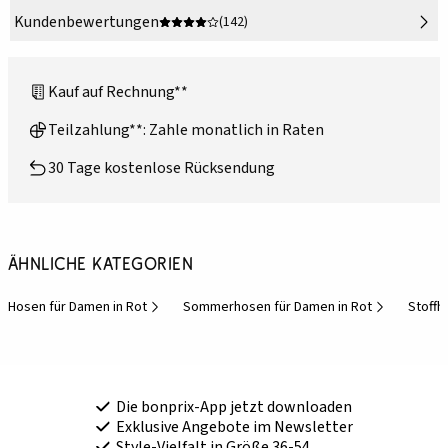
Kundenbewertungen
(142)
Kauf auf Rechnung**
Teilzahlung**: Zahle monatlich in Raten
30 Tage kostenlose Rücksendung
Ähnliche Kategorien
Hosen für Damen in Rot
Sommerhosen für Damen in Rot
Stoffh
Die bonprix-App jetzt downloaden
Exklusive Angebote im Newsletter
Style-Vielfalt in Größe 36-54