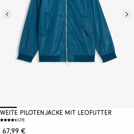
Weite Pilotenjacke mit Leofutter
(
29
)
67,99 €