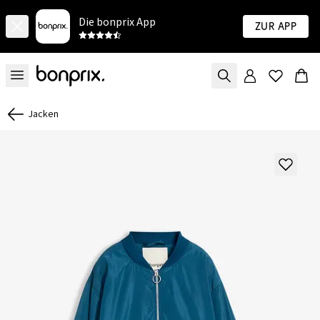
Die bonprix App
Zur App
Jacken