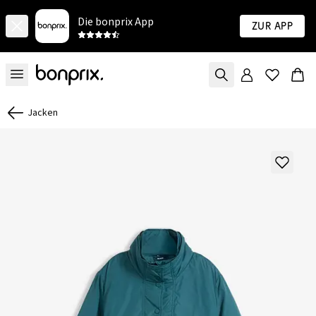
Die bonprix App
Zur App
Jacken