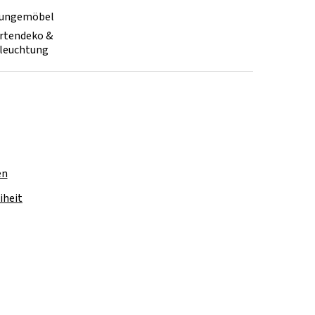
ungemöbel
rtendeko &
leuchtung
en
iheit