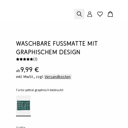
Waschbare Fußmatte mit
graphischem Design
(
2
)
9,99 €
ab
inkl. MwSt., zzgl.
Versandkosten
Farbe:
petrol graphisch bedruckt
Größe: