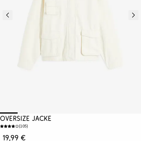
Oversize Jacke
(
105
)
19,99 €