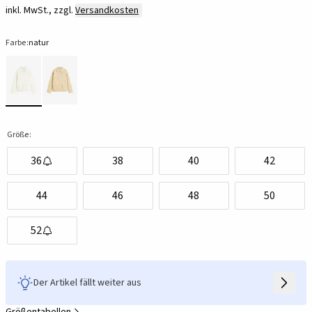
inkl. MwSt., zzgl.
Versandkosten
Farbe:
natur
Größe:
36
38
40
42
44
46
48
50
52
Der Artikel fällt weiter aus