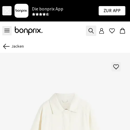
Die bonprix App
Zur App
Jacken