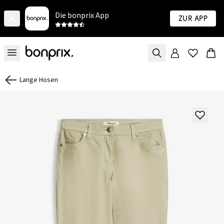
Die bonprix App
Zur App
Lange Hosen