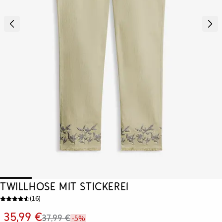
Twillhose mit Stickerei
(
16
)
35,99 €
37,99 €
-5%