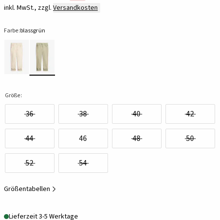
inkl. MwSt., zzgl.
Versandkosten
Farbe:
blassgrün
Größe:
36
38
40
42
44
46
48
50
52
54
Größentabellen
Lieferzeit 3-5 Werktage